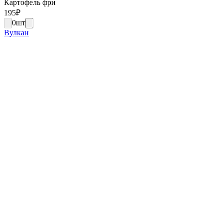
Картофель фри
195
₽
0
шт
Вулкан