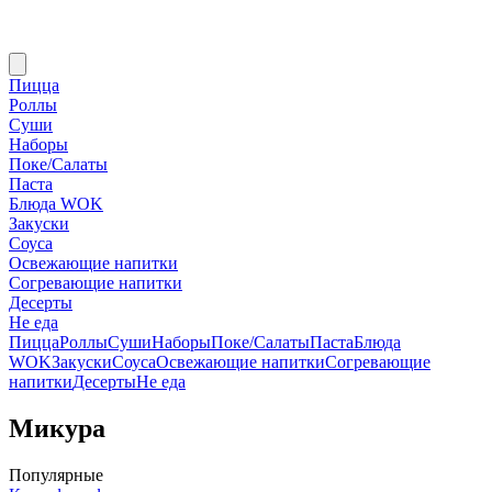
Пицца
Роллы
Суши
Наборы
Поке/Салаты
Паста
Блюда WOK
Закуски
Соуса
Освежающие напитки
Согревающие напитки
Десерты
Не еда
Пицца
Роллы
Суши
Наборы
Поке/Салаты
Паста
Блюда
WOK
Закуски
Соуса
Освежающие напитки
Согревающие
напитки
Десерты
Не еда
Микура
Популярные