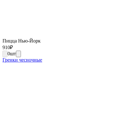
Пицца Нью-Йорк
910
₽
0
шт
Гренки чесночные