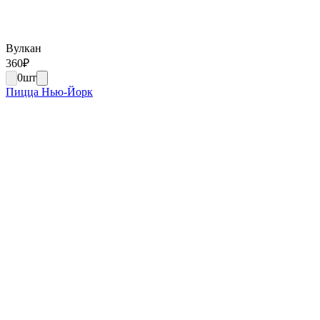
Вулкан
360
₽
0
шт
Пицца Нью-Йорк