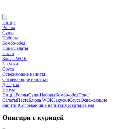
Пицца
Роллы
Суши
Наборы
Комбо-обед
Поке/Салаты
Паста
Блюда WOK
Закуски
Соуса
Освежающие напитки
Согревающие напитки
Десерты
Не еда
Пицца
Роллы
Суши
Наборы
Комбо-обед
Поке/
Салаты
Паста
Блюда WOK
Закуски
Соуса
Освежающие
напитки
Согревающие напитки
Десерты
Не еда
Онигири с курицей