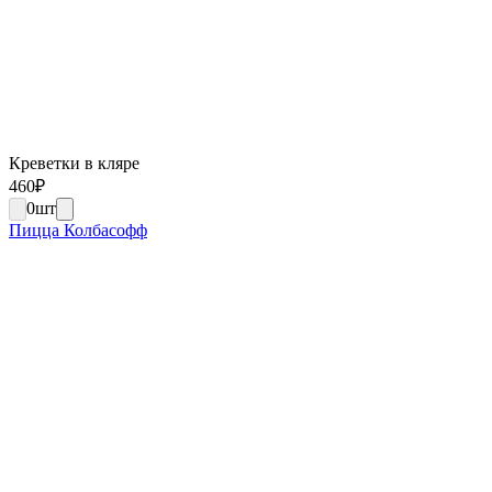
Креветки в кляре
460
₽
0
шт
Пицца Колбасофф