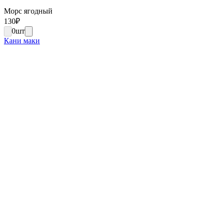
Морс ягодный
130
₽
0
шт
Кани маки