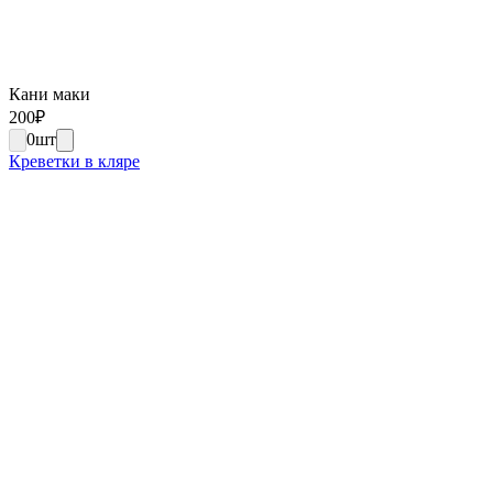
Кани маки
200
₽
0
шт
Креветки в кляре