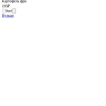
Картофель фри
195
₽
0
шт
Вулкан