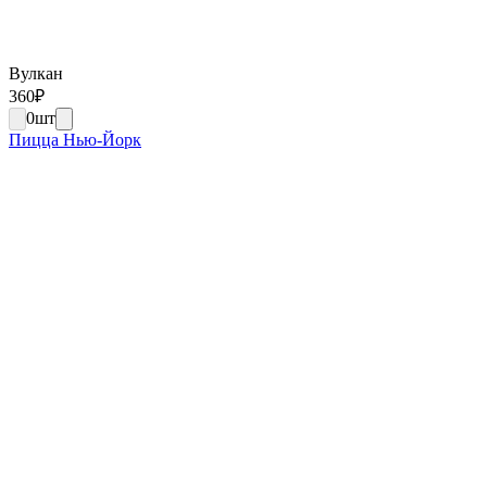
Вулкан
360
₽
0
шт
Пицца Нью-Йорк