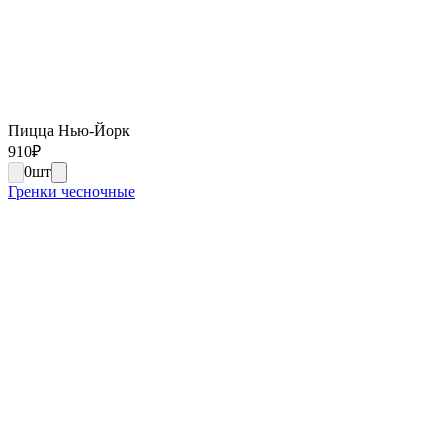
Пицца Нью-Йорк
910
₽
0
шт
Гренки чесночные