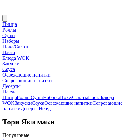
Пицца
Роллы
Суши
Наборы
Поке/Салаты
Паста
Блюда WOK
Закуски
Соуса
Освежающие напитки
Согревающие напитки
Десерты
Не еда
Пицца
Роллы
Суши
Наборы
Поке/Салаты
Паста
Блюда
WOK
Закуски
Соуса
Освежающие напитки
Согревающие
напитки
Десерты
Не еда
Тори Яки маки
Популярные