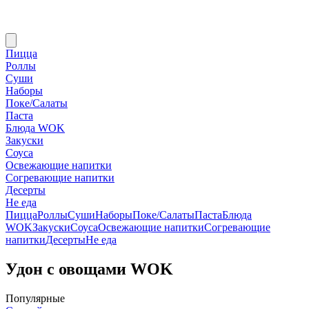
Пицца
Роллы
Суши
Наборы
Поке/Салаты
Паста
Блюда WOK
Закуски
Соуса
Освежающие напитки
Согревающие напитки
Десерты
Не еда
Пицца
Роллы
Суши
Наборы
Поке/Салаты
Паста
Блюда
WOK
Закуски
Соуса
Освежающие напитки
Согревающие
напитки
Десерты
Не еда
Удон с овощами WOK
Популярные