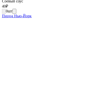
Соевый соус
40
₽
0
шт
Пицца Нью-Йорк