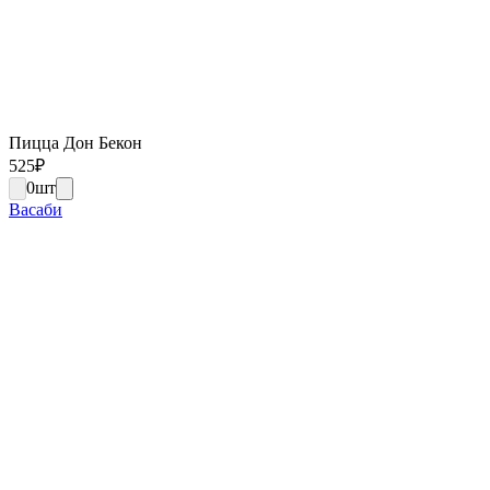
Пицца Дон Бекон
525
₽
0
шт
Васаби