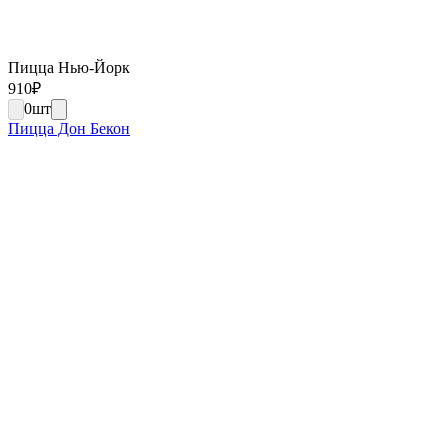
Пицца Нью-Йорк
910
₽
0
шт
Пицца Дон Бекон