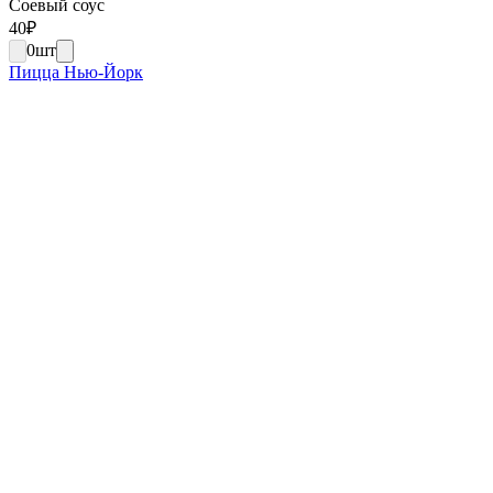
Соевый соус
40
₽
0
шт
Пицца Нью-Йорк