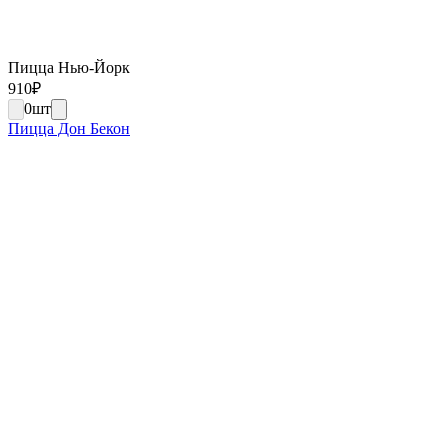
Пицца Нью-Йорк
910
₽
0
шт
Пицца Дон Бекон