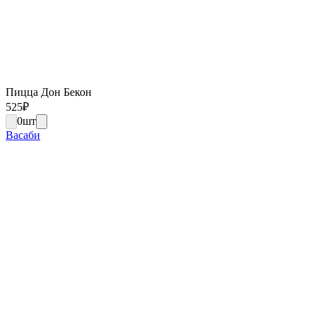
Пицца Дон Бекон
525
₽
0
шт
Васаби