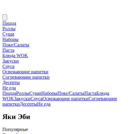
Пицца
Роллы
Суши
Наборы
Поке/Салаты
Паста
Блюда WOK
Закуски
Соуса
Освежающие напитки
Согревающие напитки
Десерты
Не еда
Пицца
Роллы
Суши
Наборы
Поке/Салаты
Паста
Блюда
WOK
Закуски
Соуса
Освежающие напитки
Согревающие
напитки
Десерты
Не еда
Яки Эби
Популярные