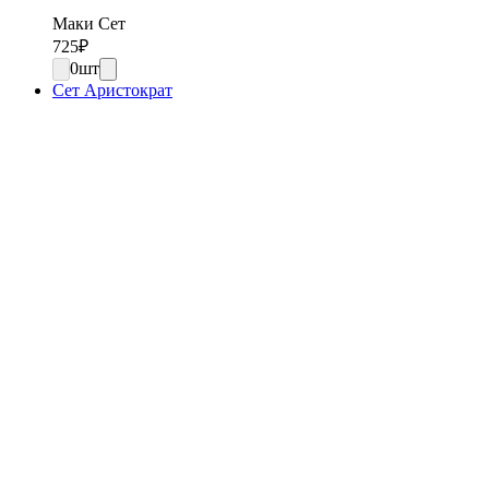
Маки Сет
725
₽
0
шт
Сет Аристократ