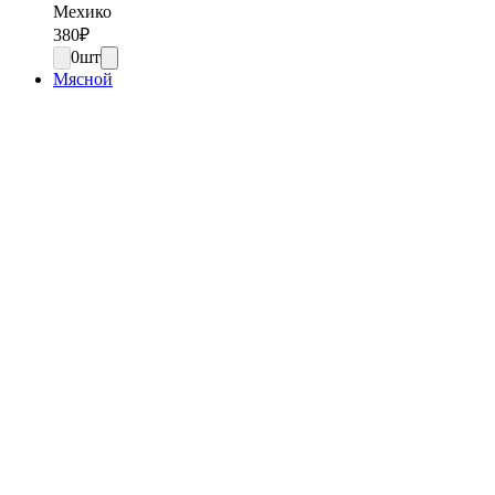
Мехико
380
₽
0
шт
Мясной