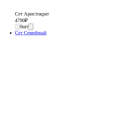
Сет Аристократ
4790
₽
0
шт
Сет Семейный