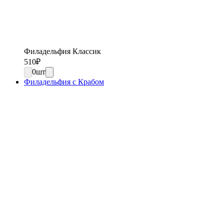
Филадельфия Классик
510
₽
0
шт
Филадельфия с Крабом