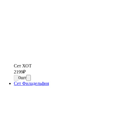
Сет ХОТ
2199
₽
0
шт
Сет Филадельфия