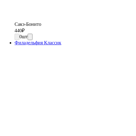
Сакэ-Бонито
440
₽
0
шт
Филадельфия Классик