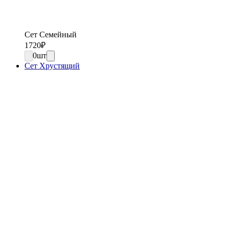
Сет Семейный
1720
₽
0
шт
Сет Хрустящий