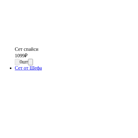
Сет спайси
1099
₽
0
шт
Сет от Шефа