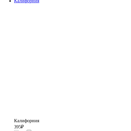
Калифорния
Калифорния
395
₽