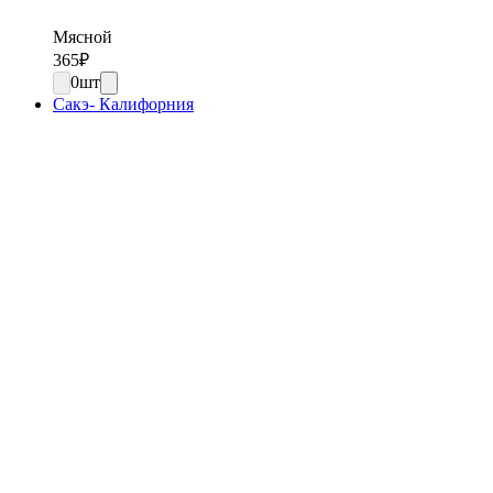
Мясной
365
₽
0
шт
Сакэ- Калифорния