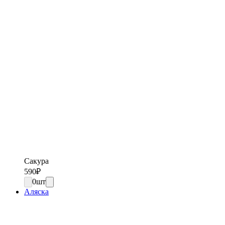
Сакура
590
₽
0
шт
Аляска