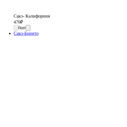
Сакэ- Калифорния
470
₽
0
шт
Сакэ-Бонито