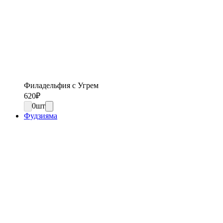
Филадельфия с Угрем
620
₽
0
шт
Фудзияма