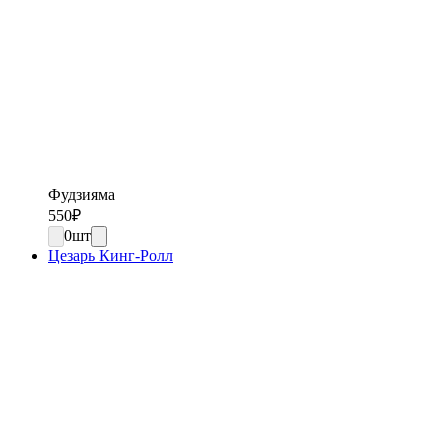
Фудзияма
550
₽
0
шт
Цезарь Кинг-Ролл