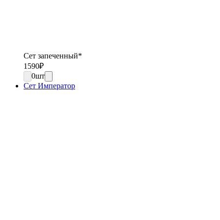
Сет запеченный*
1590
₽
0
шт
Сет Император