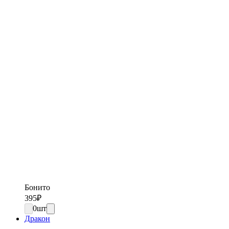
Бонито
395
₽
0
шт
Дракон