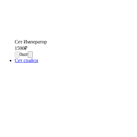
Сет Император
1590
₽
0
шт
Сет спайси