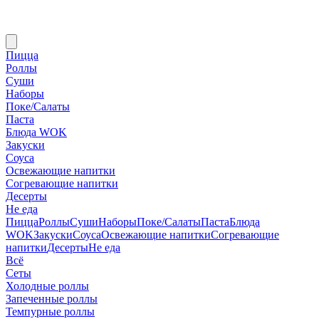
Пицца
Роллы
Суши
Наборы
Поке/Салаты
Паста
Блюда WOK
Закуски
Соуса
Освежающие напитки
Согревающие напитки
Десерты
Не еда
Пицца
Роллы
Суши
Наборы
Поке/Салаты
Паста
Блюда
WOK
Закуски
Соуса
Освежающие напитки
Согревающие
напитки
Десерты
Не еда
Всё
Сеты
Холодные роллы
Запеченные роллы
Темпурные роллы