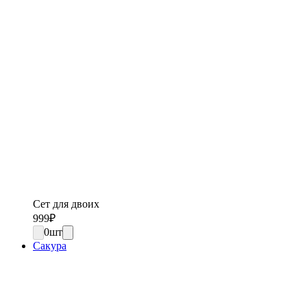
Сет для двоих
999
₽
0
шт
Сакура