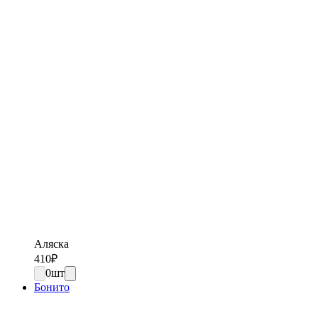
Аляска
410
₽
0
шт
Бонито